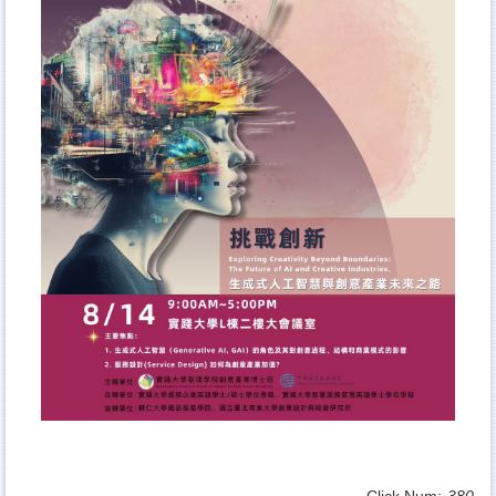
Click Num:
380