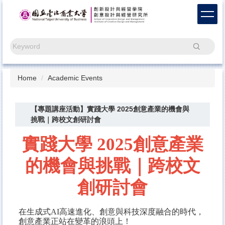
Jump
to
the
main
Search
content
block
Home
Academic Events
【專題講座活動】實踐大學 2025創意產業的機會與
挑戰｜跨校文創研討會
實踐大學 2025創意產業
的機會與挑戰｜跨校文
創研討會
在生成式AI高速進化、創意與科技深度融合的時代，
創意產業正站在變革的浪頭上！