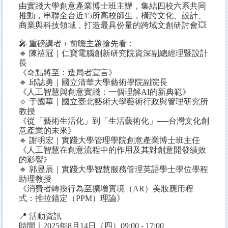
由實踐大學創意產業博士班主辦，集結四校六系共同
推動，串聯全台近15所高校師生，橫跨文化、設計、
商業與科技領域，打造最具份量的跨域文創研討會💥
🎤 重磅講者＋前瞻主題搶先看：
🔹 陳禧冠｜仁寶電腦創新研究院資深副總經理暨設計
長
《奇點將至：造局者宣言》
🔹 邱誌勇｜國立清華大學藝術學院副院長
《人工智慧與創意實踐：一個理解AI的新典範》
🔹 于國華｜國立臺北藝術大學藝術行政與管理研究所
教授
《從「藝術生活化」到「生活藝術化」──台灣文化創
意產業的未來》
🔹 謝明宏｜實踐大學管理學院創意產業博士班主任
《人工智慧在創意流程中的作用及其對創意開發績效
的影響》
🔹 郭昱辰｜實踐大學智慧服務管理英語學士學位學程
助理教授
《消費者轉換行為至擴增實境（AR）美妝應用程
式：推拉錨定（PPM）理論》
📍 活動資訊
時間｜2025年8月14日（四）09:00 - 17:00