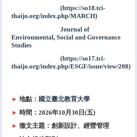
(
https://so18.tci-
thaijo.org/index.php/MARCH
)
Journal of
Environmental, Social and Governance
Studies
(
https://so17.tci-
thaijo.org/index.php/ESGF/issue/view/208
)
►
地點：
國立臺北教育大學
►
時間：2026年10月30日(五)
►
徵文主題：創新設計、經營管理