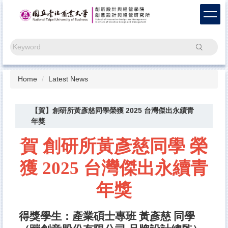
Jump
to
the
main
Search
content
block
Home
Latest News
【賀】創研所黃彥慈同學榮獲 2025 台灣傑出永續青
年獎
賀 創研
所黃彥慈同學 榮
獲 2025 台灣傑出永續青
年獎
得獎學生：產業碩士專班 黃彥慈 同學