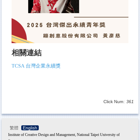
相關連結
TCSA 台灣企業永續獎
Click Num:
361
繁體
English
Institute of Creative Design and Management, National Taipei University of