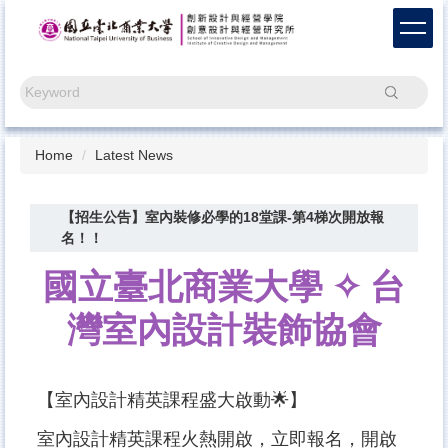
Jump
to
the
main
Search
content
block
Home
Latest News
【招生公告】室內裝修必學的18堂課-第4梯次開放報
名！！
國立臺北商業大學 ✧ 台
灣室內設計裝飾協會
【室內設計精英課程盛大啟動🌟】
室內設計精英課程火熱開啟，立即報名，開啟