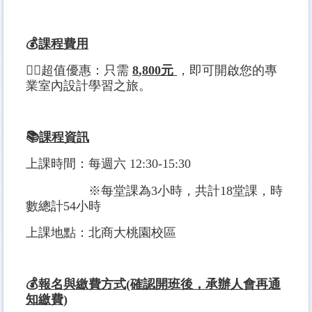
💰
課程費用
✌🏻超值優惠：只需
8
,8
00元
，即可開啟您的專
業室內設計學習之旅。
📚
課程資訊
上課時間：每週六 12:30-15:30
※每堂課為3小時，共計18堂課，時
數總計54小時
上課地點：北商大桃園校區
💰
報名與繳費方式(確認開班後，承辦人會再通
知繳費)