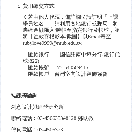
費用繳交方式：
※若由他人代匯，備註欄位請註明「上課
學員姓名」，請利用各地銀行或郵局，將
應繳金額匯入/轉帳至指定銀行及帳號，並
將【匯款存根影本/截圖】以Email寄至
rubylove9999@ntub.edu.tw。
匯款銀行：中國信託南中壢分行(銀行代
號:822)
匯款帳號：175-540569415
匯款帳戶：台灣室內設計裝飾協會
📞
課程諮詢
創意設計與經營研究所
聯絡電話：03-4506333#8128 鄭助教
傳真電話：03-4506323