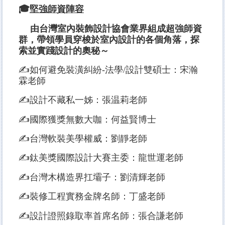
🎓
堅強師資陣容
由台灣室內裝飾設計協會業界組成超強師資
群，帶領學員穿梭於室內設計的各個角落，探
索並實踐設計的奧秘～
✍如何避免裝潢糾紛-法學/設計雙碩士：宋瀚
霖老師
✍設計不藏私一姊：張温莉老師
✍國際獲獎無數大咖：何益賢博士
✍台灣軟裝美學權威：劉靜老師
✍鈦美獎國際設計大賽主委：龍世運老師
✍台灣木構造界扛壩子：劉清輝老師
✍裝修工程實務金牌名師：丁盛老師
✍設計證照錄取率首席名師：張合謙老師