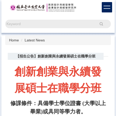
Jump
to
the
main
Search
content
block
Home
Latest News
【招生公告】創新創業與永續發展碩士在職學分班
創新創業與永續發
展碩士在職學分班
修課條件：具備學士學位證書 (大學以上
畢業)或具同等學力者。