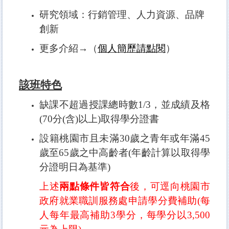
研究領域：行銷管理、人力資源、品牌
創新
更多介紹→（
個人簡歷請點閱
）
該班特色
缺課不超過授課總時數1/3，並成績及格
(70分(含)以上)取得學分證書
設籍桃園市且未滿30歲之青年或年滿45
歲至65歲之中高齡者(年齡計算以取得學
分證明日為基準)
上述
兩點條件皆符合
後，可逕向桃園市
政府就業職訓服務處申請學分費補助(每
人每年最高補助3學分，每學分以3,500