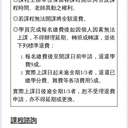
程時間、老師異動之權利。
◎
若課程無法開課將全額退費。
◎
學員完成報名繳費後如因個人因素無法
上課，不得辦理延期、轉班或轉讓，並依
下列標準退費：
報名繳費後至開課日前申請，退還學
費
9
成。
實際上課日起未逾全期
1/3
者，退還已
繳學分費、雜費等各項費用
5
成。
實際上課日後逾全期
1/3
者，恕不受理退費
申請，亦不得延期或更換。
課程諮詢