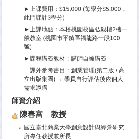
►上課費用：$15,000 (每學分$5,000，
此門課計3學分)
►上課地點：本校桃園校區弘毅樓2樓一
般教室 (桃園市平鎮區福龍路一段100
號)
►課程講義教材：講師自編講義
課外參考書目：創業管理(第二版 / 高
立出版集團) → 學員自行評估後依個人
需求添購
師資介紹
陳春富 教授
國立臺北商業大學創意設計與經營研究
所專任教授兼所長