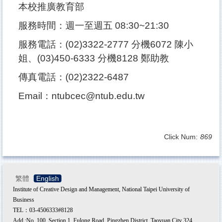
本校推廣教育部
服務時間：週一至週五 08:30~21:30
服務電話：(02)3322-2777 分機6072 陳小
姐、(03)450-6333 分機8128 鄭助教
傳真電話：(02)2322-6487
Email：ntubcec@ntub.edu.tw
Click Num:
869
繁體
English
Institute of Creative Design and Management, National Taipei University of
Business
TEL：03-4506333#8128
Add.:No. 100, Section 1, Fulong Road, Pingzhen District, Taoyuan City 324,