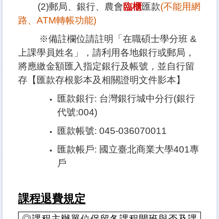
(2)郵局、銀行、農會
臨櫃
匯款
(不能用網
路、ATM轉帳功能)
※備註欄位請註明「在職碩士學分班 &
上課學員姓名」，請利用各地銀行或郵局，
將應繳金額匯入指定銀行及帳號，並自行留
存【匯款存根影本及相關證明文件影本】
匯款銀行: 台灣銀行城中分行(銀行
代號:004)
匯款帳號: 045-036070011
匯款帳戶: 國立臺北商業大學401專
戶
課程退費規定
◎
課程主辦單位保留各課程開班與否及課