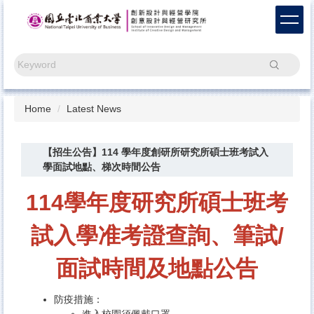
Jump
to
the
main
Search
content
block
Home
Latest News
【招生公告】114 學年度創研所研究所碩士班考試入
學面試地點、梯次時間公告
114學年度研究所碩士班考
試入學
准考證查詢、筆試/
面試時間及地點公告
防疫措施：