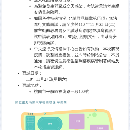
進入校園須佩戴口罩。
為避免發生群聚或交叉感染，考試當天請考生親
友儘量勿陪同。
如因考生特殊情況（*請詳見簡章第伍項）無法
進行實體面試，請至少於110 年11 月23 日(二)
前主動向教務處及面試系所聯繫(並填寫視訊面
試申請表如附檔)，並提供證明文件，由系所安
排視訊面試。
中央流行疫情指揮中心公告如有異動，本校將視
疫情，調整因應措施，並即時於網站公告，不另
通知，請密切注意
衛生福利部疾病管制署網站
及
本校招生資訊網
。
面試日期：
110年11月27日(星期六)
面試地點：
桃園市平鎮區福龍路一段100號