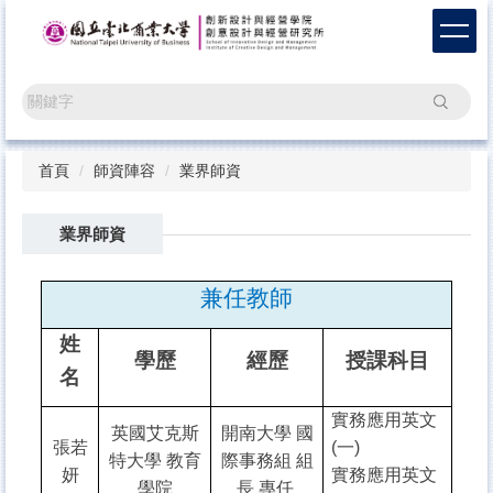
跳
到
主
要
搜尋
內
容
區
首頁
師資陣容
業界師資
業界師資
兼任教師
姓
學歷
經歷
授課科目
名
實務應用英文
英國艾克斯
開南大學 國
張若
(一)
特大學 教育
際事務組 組
妍
實務應用英文
學院
長 專任