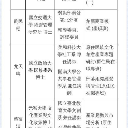
(二)
勞動部勞發
國立交通大
署北分署
劉民
創新商業模
學 經營管理
翎
式 (產碩班)
輔導委員、
研究所 博士
評鑑委員
美和科技大
原住民族文化
學社工系 專
創意產業專題
任講師
研討(原住民在
國立政治大
尤天
職專班)
學
民族學系
開南大學公
鳴
博士
共事務管理
部落組織經營
學系 兼任講
與管理(原住民
師
在職專班)
國立臺北教
元智大學 文
育大學文創
化產業與文
產業趨勢與市
系 兼任講師
蔡富
化政策博士
場分析 (原住
湞
台灣戲曲學