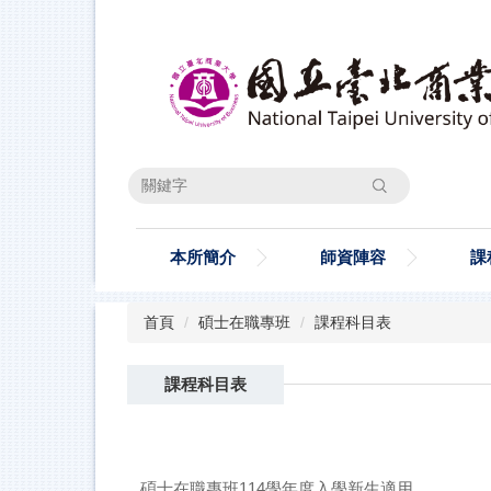
跳
到
主
要
內
容
區
搜尋
本所簡介
師資陣容
課
首頁
碩士在職專班
課程科目表
課程科目表
碩士在職專班114學年度入學新生適用