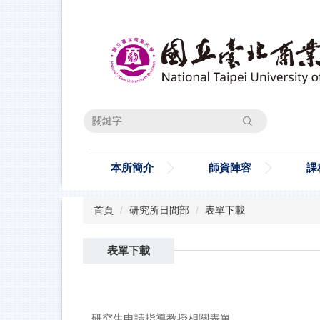
跳
到
主
要
內
容
區
搜尋
本所簡介
師資陣容
課
首頁
研究所日間部
表單下載
表單下載
研究生申請指導教授相關表單