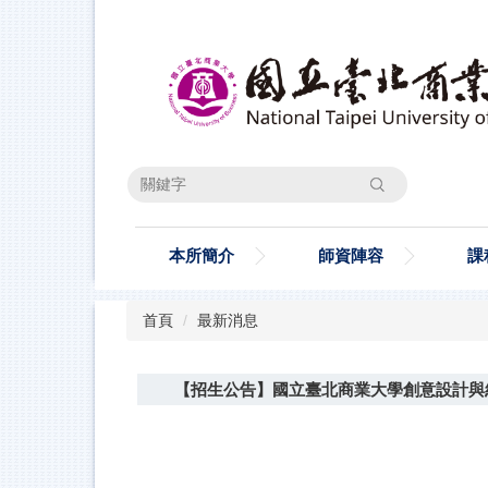
跳
到
主
要
內
容
區
搜尋
本所簡介
師資陣容
課
首頁
最新消息
【招生公告】國立臺北商業大學創意設計與