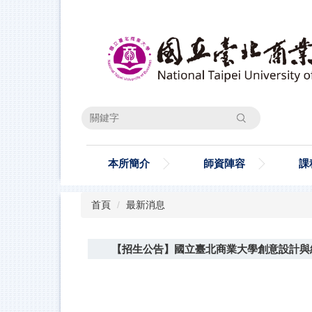
跳
到
主
要
內
容
區
搜尋
本所簡介
師資陣容
課
首頁
最新消息
【招生公告】國立臺北商業大學創意設計與