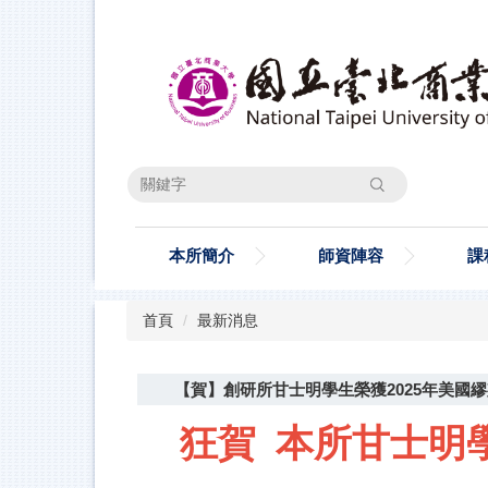
跳
到
主
要
內
容
區
搜尋
本所簡介
師資陣容
課
首頁
最新消息
【賀】創研所甘士明學生榮獲2025年美國繆斯設計
甘士明學
狂賀 本所